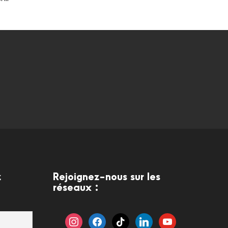
z
Rejoignez-nous sur les
réseaux :
i
f
t
l
y