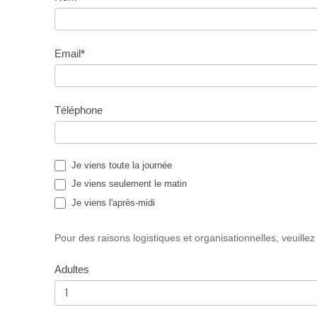
i
p
t
Email
*
i
o
n
à
Téléphone
l
a
J
Je viens toute la journée
o
Je viens seulement le matin
u
Je viens l'après-midi
r
n
Pour des raisons logistiques et organisationnelles, veuillez
é
e
Adultes
P
o