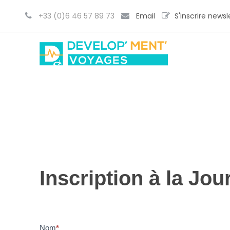
+33 (0)6 46 57 89 73
Email
S'inscrire newsl
I
Inscription à la Jo
n
s
c
r
Nom
*