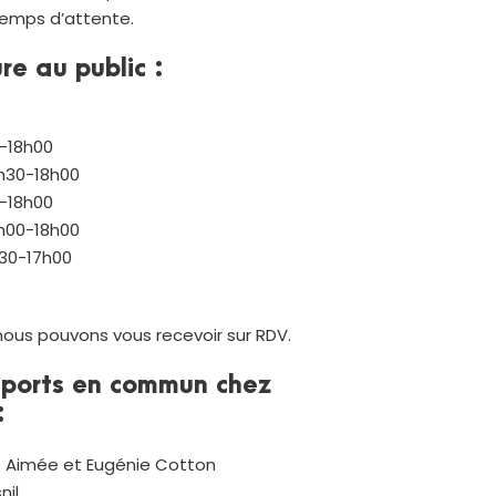
 temps d’attente.
re au public :
0-18h00
4h30-18h00
0-18h00
5h00-18h00
h30-17h00
nous pouvons vous recevoir sur RDV.
sports en commun chez
:
ge Aimée et Eugénie Cotton
nil