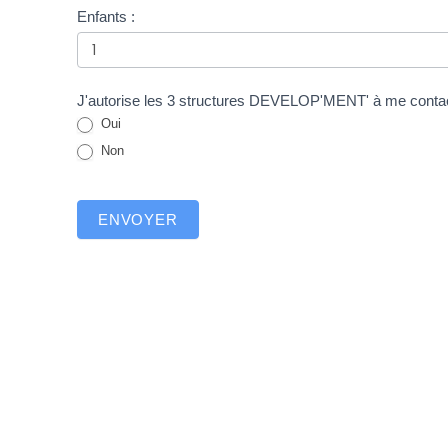
r
Enfants :
t
e
s
J'autorise les 3 structures DEVELOP'MENT' à me contact
O
Oui
u
Non
v
e
r
ENVOYER
t
e
s