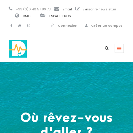
+33 (0)6 46 57 89 73
Email
S'inscrire newsletter
DMC
ESPACE PROS
Connexion
Créer un compte
Où rêvez-vous
d'aller ?