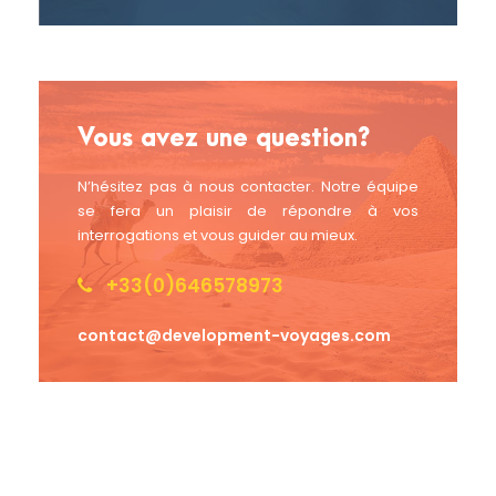
Vous avez une question?
N’hésitez pas à nous contacter. Notre équipe
se fera un plaisir de répondre à vos
interrogations et vous guider au mieux.
+33(0)646578973
contact@development-voyages.com