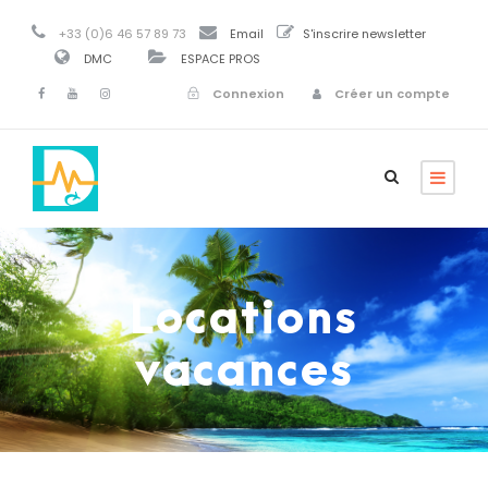
+33 (0)6 46 57 89 73
Email
S'inscrire newsletter
DMC
ESPACE PROS
Connexion
Créer un compte
Locations
vacances