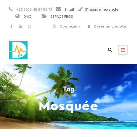
+33 (0)6 46 57 89 73
Email
S'inscrire newsletter
DMC
ESPACE PROS
Connexion
Créer un compte
Tag
Mosquée