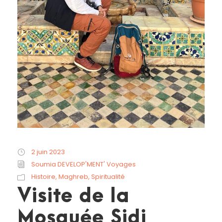
2 juin 2023
Soumia DEVELOP'MENT' Voyages
Histoire
,
Maghreb
,
Spiritualité
Visite de la
Mosquée Sidi