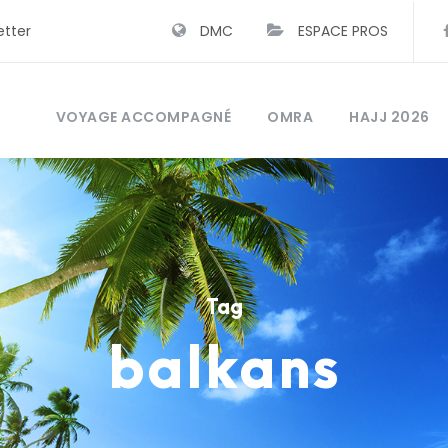
etter
DMC
ESPACE PROS
VOYAGE ACCOMPAGNÉ
OMRA
HAJJ 2026
Tag
balkans