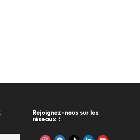
z
Rejoignez-nous sur les
réseaux :
i
f
t
l
y