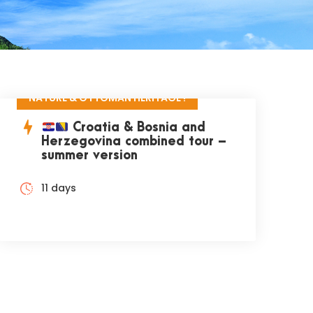
NATURE & OTTOMAN HERITAGE !
Croatia & Bosnia and
Herzegovina combined tour –
summer version
11 days