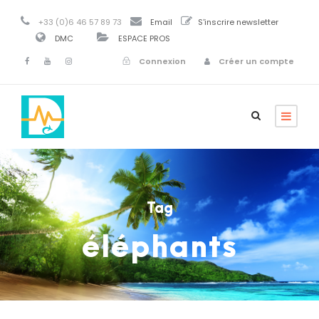
+33 (0)6 46 57 89 73
Email
S'inscrire newsletter
DMC
ESPACE PROS
Connexion
Créer un compte
Tag
éléphants