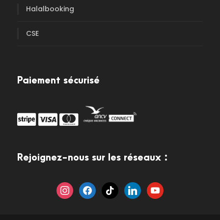
Halalbooking
CSE
Paiement sécurisé
Rejoignez-nous sur les réseaux :
i
f
t
l
y
n
a
i
i
o
s
c
k
n
u