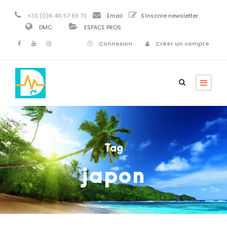
+33 (0)6 46 57 89 73
Email
S'inscrire newsletter
DMC
ESPACE PROS
Connexion
Créer un compte
Tag
japon