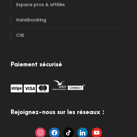
Espace pros & affiliés
Halalbooking
CSE
Paiement sécurisé
Rejoignez-nous sur les réseaux :
i
f
t
l
y