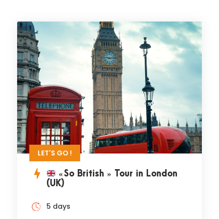
LET'S GO !
« So British » Tour in London
(UK)
5 days