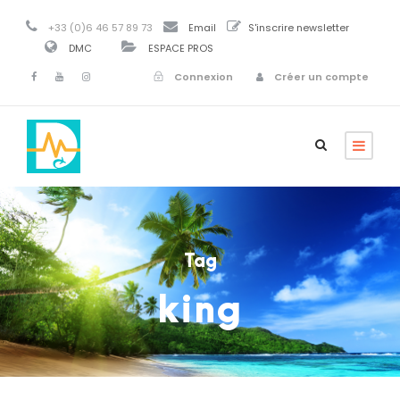
+33 (0)6 46 57 89 73
Email
S'inscrire newsletter
DMC
ESPACE PROS
Connexion
Créer un compte
Tag
king