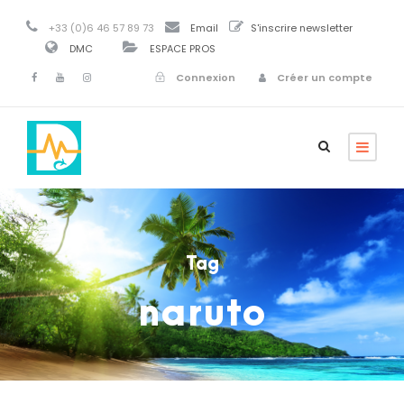
+33 (0)6 46 57 89 73
Email
S'inscrire newsletter
DMC
ESPACE PROS
Connexion
Créer un compte
Tag
naruto