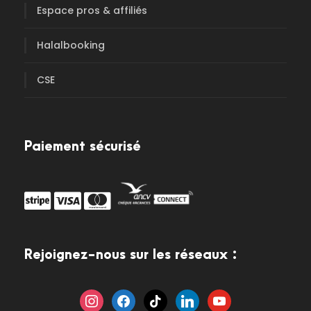
Espace pros & affiliés
Halalbooking
CSE
Paiement sécurisé
Rejoignez-nous sur les réseaux :
i
f
t
l
y