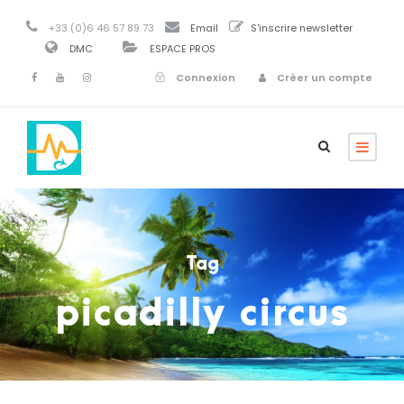
+33 (0)6 46 57 89 73
Email
S'inscrire newsletter
DMC
ESPACE PROS
Connexion
Créer un compte
Tag
picadilly circus