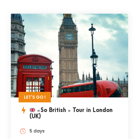
LET'S GO !
« So British » Tour in London
(UK)
5 days