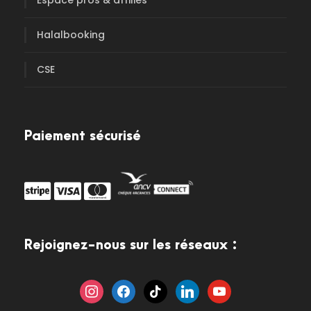
Espace pros & affiliés
Halalbooking
CSE
Paiement sécurisé
Rejoignez-nous sur les réseaux :
i
f
t
l
y
n
a
i
i
o