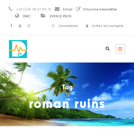
+33 (0)6 46 57 89 73
Email
S'inscrire newsletter
DMC
ESPACE PROS
Connexion
Créer un compte
Tag
roman ruins