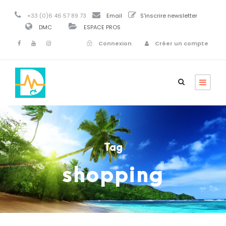
+33 (0)6 46 57 89 73
Email
S'inscrire newsletter
DMC
ESPACE PROS
Connexion
Créer un compte
Tag
shopping