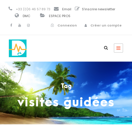
+33 (0)6 46 57 89 73
Email
S'inscrire newsletter
DMC
ESPACE PROS
Connexion
Créer un compte
Tag
visites guidées