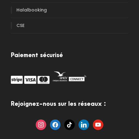
Halalbooking
CSE
Paiement sécurisé
Rejoignez-nous sur les réseaux :
i
f
t
l
y
n
a
i
i
o
s
c
k
n
u