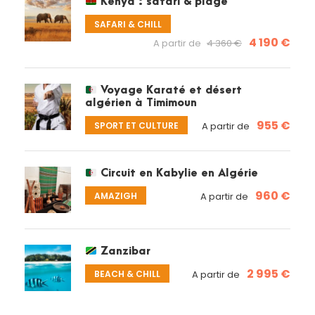
Kenya : safari & plage
SAFARI & CHILL
4 190 €
A partir de
4 360 €
Voyage Karaté et désert
algérien à Timimoun
955 €
SPORT ET CULTURE
A partir de
Circuit en Kabylie en Algérie
960 €
AMAZIGH
A partir de
Zanzibar
2 995 €
BEACH & CHILL
A partir de