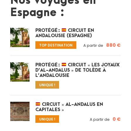
Nos voyages en
Espagne :
PROTÉGÉ :
CIRCUIT EN
ANDALOUSIE (ESPAGNE)
880 €
TOP DESTINATION
A partir de
PROTÉGÉ :
CIRCUIT « LES JOYAUX
D’AL-ANDALUS » DE TOLÈDE À
L’ANDALOUSIE
UNIQUE !
CIRCUIT « AL-ANDALUS EN
CAPITALES »
0 €
UNIQUE !
A partir de