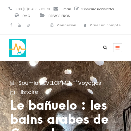
+33 (0)6 46 57 89 73
Email
S'inscrire newsletter
DMC
ESPACE PROS
Connexion
Créer un compte
Soumia DEVELOP'MENT' Voyages
Histoire
Le bañuelo : les
bains arabes de