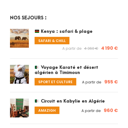
NOS SÉJOURS :
Kenya : safari & plage
SAFARI & CHILL
4 190 €
A partir de
4 360 €
Voyage Karaté et désert
algérien à Timimoun
955 €
SPORT ET CULTURE
A partir de
Circuit en Kabylie en Algérie
960 €
AMAZIGH
A partir de