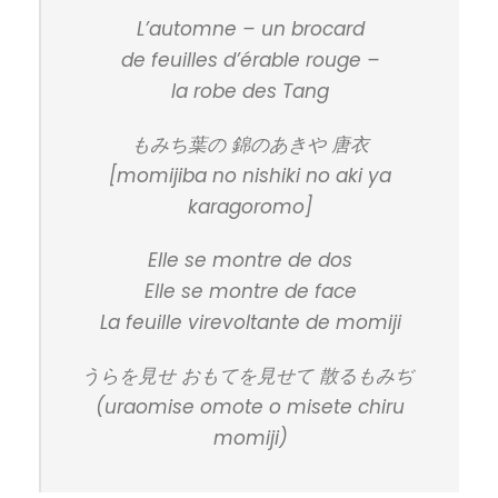
L’automne – un brocard
de feuilles d’érable rouge –
la robe des Tang
もみち葉の 錦のあきや 唐衣
[momijiba no nishiki no aki ya
karagoromo]
Elle se montre de dos
Elle se montre de face
La feuille virevoltante de momiji
うらを見せ おもてを見せて 散るもみぢ
(uraomise omote o misete chiru
momiji)