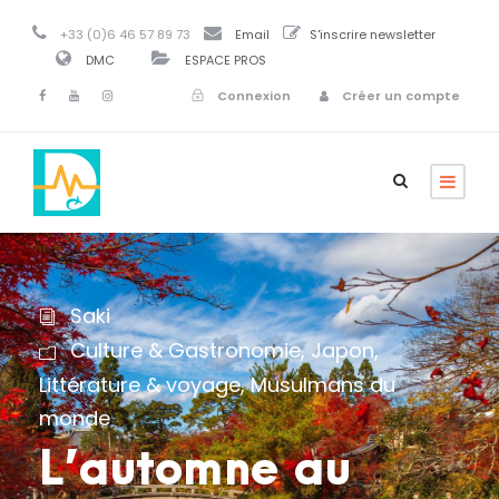
+33 (0)6 46 57 89 73
Email
S'inscrire newsletter
DMC
ESPACE PROS
Connexion
Créer un compte
Saki
Culture & Gastronomie
,
Japon
,
Littérature & voyage
,
Musulmans du
monde
L’automne au