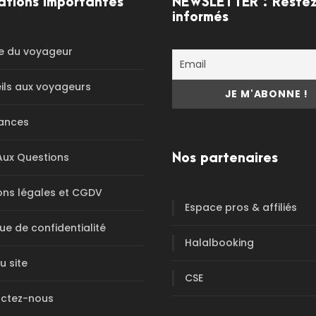
ations importantes
NEWSLETTER : Reste
informés
e du voyageur
ils aux voyageurs
ances
Aux Questions
Nos partenaires
ons légales et CGDV
Espace pros & affiliés
que de confidentialité
Halalbooking
u site
CSE
ctez-nous