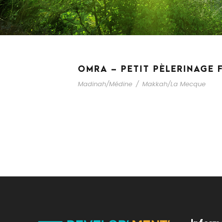
OMRA – PETIT PÈLERINAGE 
Madinah/Médine
/
Makkah/La Mecque