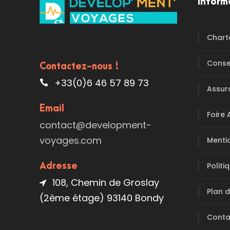
Inform
Chart
Conse
Contactez-nous !
+33(0)6 46 57 89 73
Assur
Email
Foire 
contact@development-
voyages.com
Menti
Politi
Adresse
108, Chemin de Groslay
Plan d
(2ème étage) 93140 Bondy
Conta