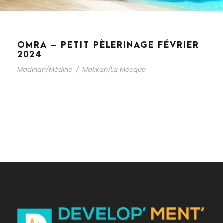
OMRA – PETIT PÈLERINAGE FÉVRIER
2024
Madinah/Médine
/
Makkah/La Mecque