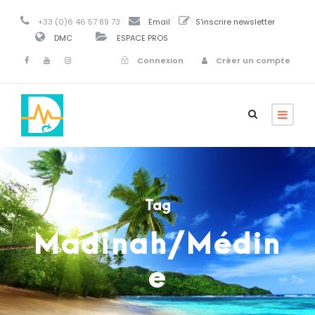
+33 (0)6 46 57 89 73
Email
S'inscrire newsletter
DMC
ESPACE PROS
Connexion
Créer un compte
Tag
Madinah/Médin
e