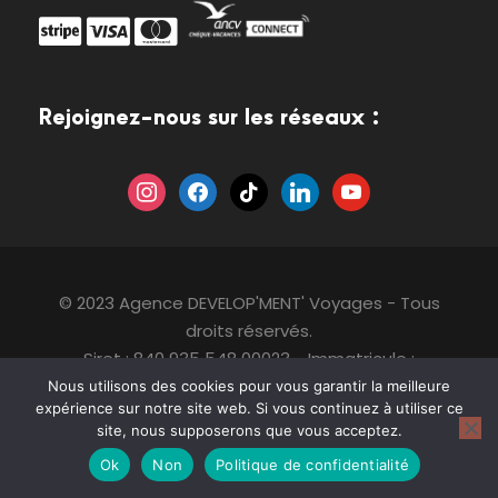
Rejoignez-nous sur les réseaux :
i
f
t
l
y
n
a
i
i
o
s
c
k
n
u
t
e
t
k
t
a
b
o
e
u
© 2023 Agence DEVELOP'MENT' Voyages - Tous
g
o
k
d
b
droits réservés.
r
o
i
e
Siret : 840 935 548 00023 - Immatricule :
a
k
n
IM093190001 - TVA : FR04840935548 - Numéro IATA
Nous utilisons des cookies pour vous garantir la meilleure
m
expérience sur notre site web. Si vous continuez à utiliser ce
: 20289452
site, nous supposerons que vous acceptez.
Suivez-nous sur les réseaux
Ok
Non
Politique de confidentialité