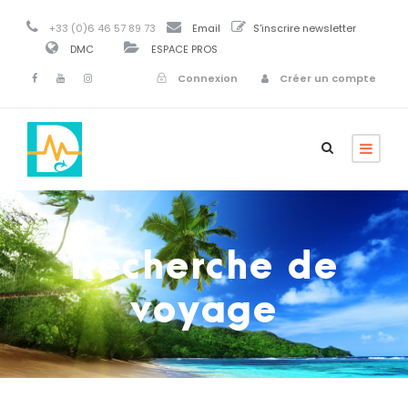
+33 (0)6 46 57 89 73
Email
S'inscrire newsletter
DMC
ESPACE PROS
Connexion
Créer un compte
Recherche de
voyage